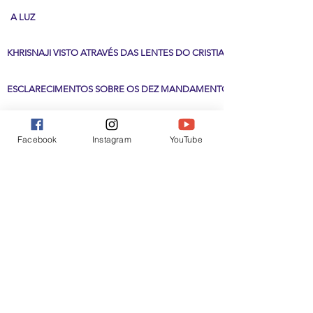
A LUZ
KHRISNAJI VISTO ATRAVÉS DAS LENTES DO CRISTIANISMO
ESCLARECIMENTOS SOBRE OS DEZ MANDAMENTOS
A CONSCIÊNCIA DO CRISTO EM NÓS
Facebook
Instagram
YouTube
MISTÉRIOS DA VONTADE
OS DOIS ASPECTOS DA VONTADE
INTELIGÊNCIA
OBEDIÊNCIA A DEUS COMO PRINCÍPIO
FUNDAMENTOS DOUTRINÁRIOS DA IGREJA CRISTÃ PRIMITIVA