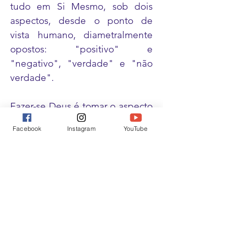
tudo em Si Mesmo, sob dois
aspectos, desde o ponto de
vista humano, diametralmente
opostos: "positivo" e
"negativo", "verdade" e "não
verdade".
Fazer-se Deus é tomar o aspecto
"não verdade", é entrar no
Facebook
Instagram
YouTube
Mistério de Bafometo... Esta
"senda" conduz à antítese da
"verdade’; pelo erro conduz ao
"CAOS", à "DESARMONIA" à
"DESORDEM", porque não se
ouvirá senão a Voz da Mente
Ilusória, a quem se tomará por