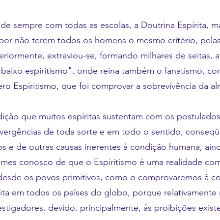
e sempre com todas as escolas, a Doutrina Espírita, m
or não terem todos os homens o mesmo critério, pelas
riormente, extraviou-se, formando milhares de seitas, 
aixo espiritismo", onde reina também o fanatismo, con
ero Espiritismo, que foi comprovar a sobrevivência da al
ição que muitos espíritas sustentam com os postulado
divergências de toda sorte e em todo o sentido, conseq
dos e de outras causas inerentes à condição humana, ai
imes conosco de que o Espiritismo é uma realidade co
 desde os povos primitivos, como o comprovaremos à co
ta em todos os países do globo, porque relativamente 
stigadores, devido, principalmente, às proibições exist