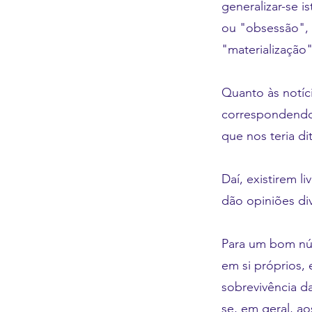
generalizar-se 
ou "obsessão", n
"materialização
Quanto às notíci
correspondendo 
que nos teria d
Daí, existirem 
dão opiniões div
Para um bom núm
em si próprios, 
sobrevivência d
se, em geral, ao