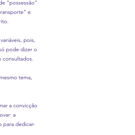
 de "possessão"
transporte" e
ito.
ariáveis, pois,
só pode dizer o
s consultados.
do mesmo tema,
rmar a convicção
ovar: a
o para dedicar-