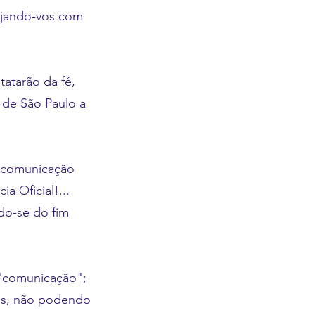
sujando-vos com
atarão da fé,
 de São Paulo a
a comunicação
a Oficial!...
do-se do fim
 "comunicação";
es, não podendo