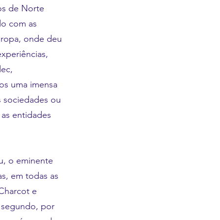
s de Norte
ndo com as
uropa, onde deu
xperiências,
dec,
ros uma imensa
s sociedades ou
as entidades
ou, o eminente
as, em todas as
Charcot e
o segundo, por