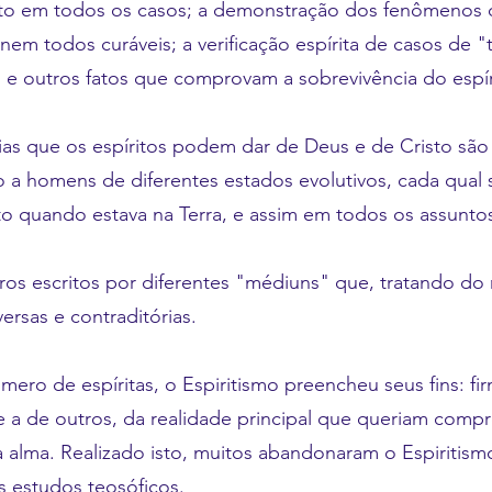
isto em todos os casos; a demonstração dos fenômenos
em todos curáveis; a verificação espírita de casos de "
" e outros fatos que comprovam a sobrevivência do espír
as que os espíritos podem dar de Deus e de Cristo são v
a homens de diferentes estados evolutivos, cada qual 
ito quando estava na Terra, e assim em todos os assunto
livros escritos por diferentes "médiuns" que, tratando 
ersas e contraditórias.
ero de espíritas, o Espiritismo preencheu seus fins: fi
e a de outros, da realidade principal que queriam compr
a alma. Realizado isto, muitos abandonaram o Espiritism
s estudos teosóficos.