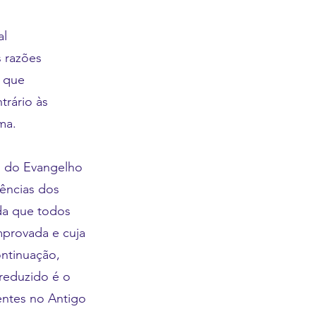
al
 razões
a que
trário às
ma.
s do Evangelho
üências dos
nda que todos
mprovada e cuja
ntinuação,
reduzido é o
entes no Antigo