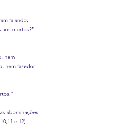
ram falando,
s aos mortos?"
go, nem
ro, nem fazedor
tos."
stas abominações
10,11 e 12).