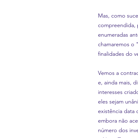
Mas, como suced
compreendida, p
enumeradas ante
chamaremos o "b
finalidades do v
Vemos a contrad
e, ainda mais, 
interesses cria
eles sejam unân
existência data
embora não acei
número dos inve