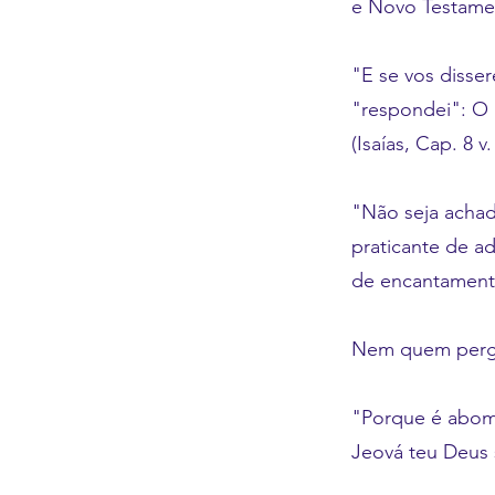
e Novo Testame
"E se vos disser
"respondei": O 
(Isaías, Cap. 8 v.
"Não seja achad
praticante de ad
de encantament
Nem quem pergu
"Porque é abomi
Jeová teu Deus s