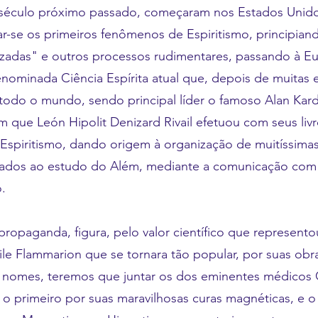
éculo próximo passado, começaram nos Estados Unido
zar-se os primeiros fenômenos de Espiritismo, principia
zadas" e outros processos rudimentares, passando à E
nominada Ciência Espírita atual que, depois de muitas e
todo o mundo, sendo principal líder o famoso Alan Kar
que León Hipolit Denizard Rivail efetuou com seus liv
spiritismo, dando origem à organização de muitíssima
cados ao estudo do Além, mediante a comunicação com 
.
propaganda, figura, pelo valor científico que represent
e Flammarion que se tornara tão popular, por suas obr
 nomes, teremos que juntar os dos eminentes médicos 
 o primeiro por suas maravilhosas curas magnéticas, e 