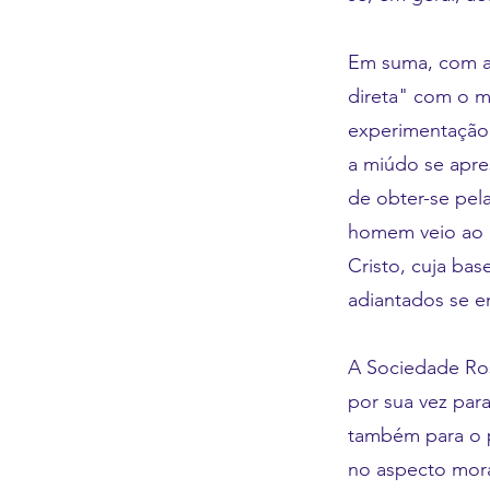
Em suma, com a
direta" com o m
experimentação 
a miúdo se apre
de obter-se pela
homem veio ao 
Cristo, cuja bas
adiantados se 
A Sociedade Ros
por sua vez para
também para o 
no aspecto mora