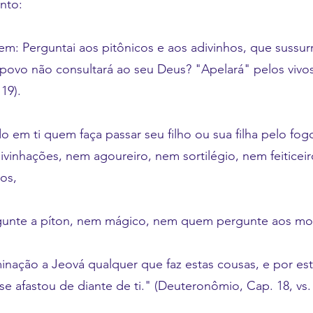
nto:
em: Perguntai aos pitônicos e aos adivinhos, que sussur
povo não consultará ao seu Deus? "Apelará" pelos vivo
 19).
o em ti quem faça passar seu filho ou sua filha pelo fo
ivinhações, nem agoureiro, nem sortilégio, nem feiticei
os,
nte a píton, nem mágico, nem quem pergunte aos mor
nação a Jeová qualquer que faz estas cousas, e por e
e afastou de diante de ti." (Deuteronômio, Cap. 18, vs. 