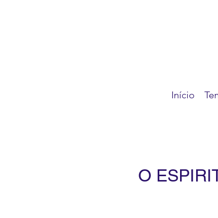
Início
Te
O ESPIRI