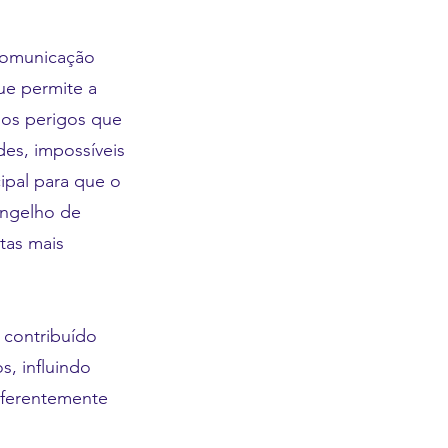
comunicação
ue permite a
 os perigos que
es, impossíveis
cipal para que o
ngelho de
tas mais
 contribuído
s, influindo
eferentemente