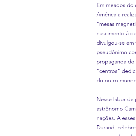
Em meados do s
América a reali
"mesas magneti
nascimento à de
divulgou-se em 
pseudônimo com 
propaganda do E
"centros" dedi
do outro mundo
Nesse labor de 
astrônomo Camil
nações. A esses
Durand, célebre