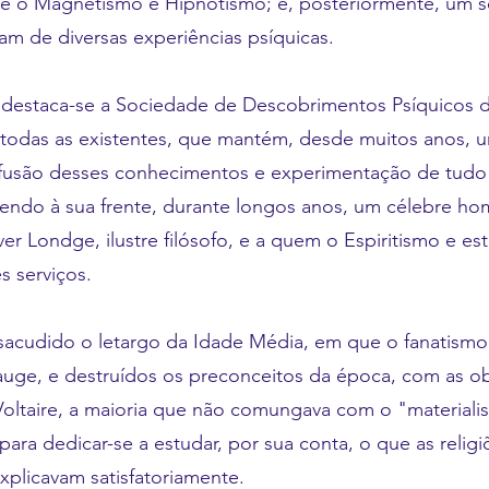
re o Magnetismo e Hipnotismo; e, posteriormente, um
am de diversas experiências psíquicas.
 destaca-se a Sociedade de Descobrimentos Psíquicos d
 todas as existentes, que mantém, desde muitos anos, u
fusão desses conhecimentos e experimentação de tudo 
 tendo à sua frente, durante longos anos, um célebre h
iver Londge, ilustre filósofo, e a quem o Espiritismo e 
s serviços.
 sacudido o letargo da Idade Média, em que o fanatismo 
uge, e destruídos os preconceitos da época, com as o
oltaire, a maioria que não comungava com o "materialis
para dedicar-se a estudar, por sua conta, o que as relig
explicavam satisfatoriamente.