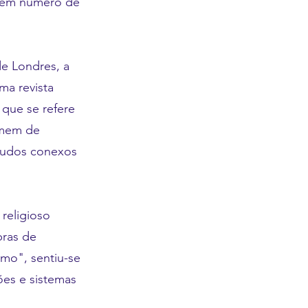
 sem número de
e Londres, a
ma revista
que se refere
omem de
estudos conexos
religioso
bras de
mo", sentiu-se
iões e sistemas