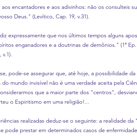
s aos encantadores e aos adivinhos: não os consulteis 
vosso Deus." (Levítico, Cap. 19, v.31).
 diz expressamente que nos últimos tempos alguns apost
íritos enganadores e a doutrinas de demônios." (1ª Ep.
 v.1).
se, pode-se assegurar que, até hoje, a possibilidade d
 do mundo invisível não é uma verdade aceita pela Ciênci
considerarmos que a maior parte dos "centros", desvian
rteu o Espiritismo em uma religião!...
riências realizadas deduz-se o seguinte: a realidade da
que pode prestar em determinados casos de enfermidad